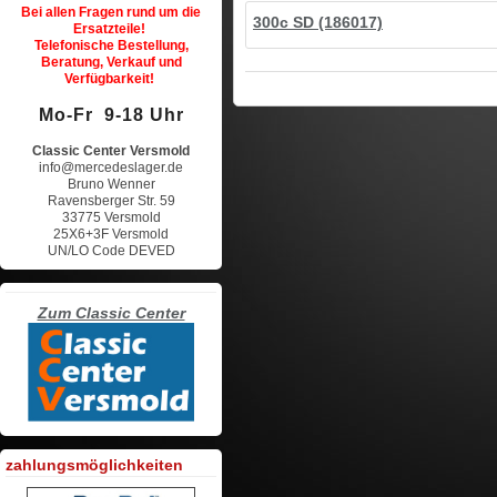
Bei allen Fragen rund um die
300c SD (186017)
Ersatzteile!
Telefonische Bestellung,
Beratung, Verkauf und
Verfügbarkeit!
Mo-Fr 9-18 Uhr
Classic Center Versmold
info@mercedeslager.de
Bruno Wenner
Ravensberger Str. 59
33775 Versmold
25X6+3F Versmold
UN/LO Code DEVED
Zum Classic Center
zahlungsmöglichkeiten