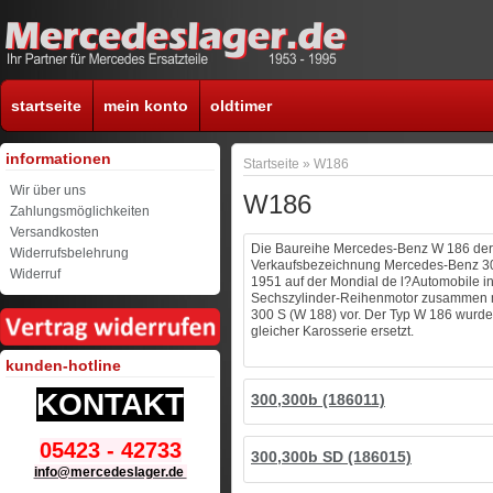
startseite
mein konto
oldtimer
informationen
Startseite
»
W186
Wir über uns
W186
Zahlungsmöglichkeiten
Versandkosten
Die Baureihe Mercedes-Benz W 186 der 
Widerrufsbelehrung
Verkaufsbezeichnung Mercedes-Benz 300
Widerruf
1951 auf der Mondial de l?Automobile i
Sechszylinder-Reihenmotor zusammen m
300 S (W 188) vor. Der Typ W 186 wurd
gleicher Karosserie ersetzt.
kunden-hotline
KONTAKT
300,300b (186011)
05423 - 42733
300,300b SD (186015)
info@mercedeslager.de