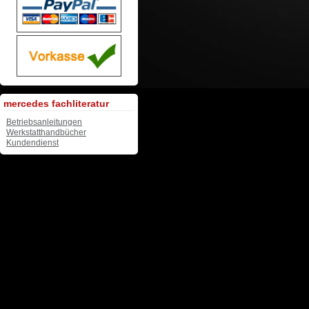
mercedes fachliteratur
Betriebsanleitungen
Werkstatthandbücher
Kundendienst