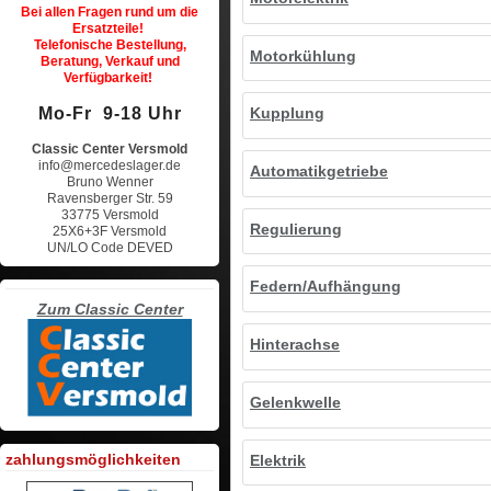
Bei allen Fragen rund um die
Ersatzteile!
Telefonische Bestellung,
Motorkühlung
Beratung, Verkauf und
Verfügbarkeit!
Mo-Fr 9-18 Uhr
Kupplung
Classic Center Versmold
info@mercedeslager.de
Automatikgetriebe
Bruno Wenner
Ravensberger Str. 59
33775 Versmold
Regulierung
25X6+3F Versmold
UN/LO Code DEVED
Federn/Aufhängung
Zum Classic Center
Hinterachse
Gelenkwelle
zahlungsmöglichkeiten
Elektrik