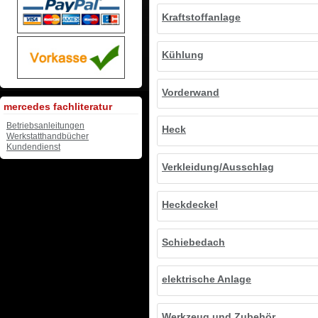
Kraftstoffanlage
Kühlung
Vorderwand
mercedes fachliteratur
Betriebsanleitungen
Heck
Werkstatthandbücher
Kundendienst
Verkleidung/Ausschlag
Heckdeckel
Schiebedach
elektrische Anlage
Werkzeug und Zubehör