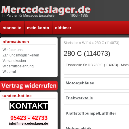
startseite
mein konto
oldtimer
informationen
Startseite
»
W114
»
280 C (114073)
Wir über uns
280 C (114073)
Zahlungsmöglichkeiten
Versandkosten
Ersatzteile für DB 280 C (114073) - Mot
Widerrufsbelehrung
Widerruf
Motorgehäuse
kunden-hotline
Triebwerkteile
KONTAKT
Kraftstoffpumpe/Luftfilter
05423 - 42733
info@mercedeslager.de
Motorelektrik