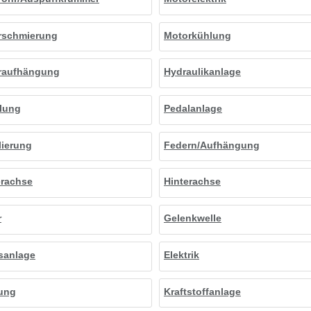
rschmierung
Motorkühlung
raufhängung
Hydraulikanlage
lung
Pedalanlage
lierung
Federn/Aufhängung
erachse
Hinterachse
r
Gelenkwelle
sanlage
Elektrik
ung
Kraftstoffanlage