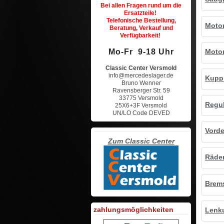
Bei allen Fragen rund um die
Ersatzteile!
Telefonische Bestellung,
Moto
Beratung, Verkauf und
Verfügbarkeit!
Mo-Fr 9-18 Uhr
Moto
Classic Center Versmold
info@mercedeslager.de
Kupp
Bruno Wenner
Ravensberger Str. 59
33775 Versmold
Regu
25X6+3F Versmold
UN/LO Code DEVED
Vord
Zum Classic Center
Räde
Brem
zahlungsmöglichkeiten
Lenk