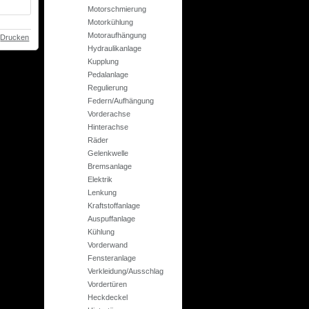
Motorschmierung
Motorkühlung
Motoraufhängung
Drucken
Hydraulikanlage
Kupplung
Pedalanlage
Regulierung
Federn/Aufhängung
Vorderachse
Hinterachse
Räder
Gelenkwelle
Bremsanlage
Elektrik
Lenkung
Kraftstoffanlage
Auspuffanlage
Kühlung
Vorderwand
Fensteranlage
Verkleidung/Ausschlag
Vordertüren
Heckdeckel