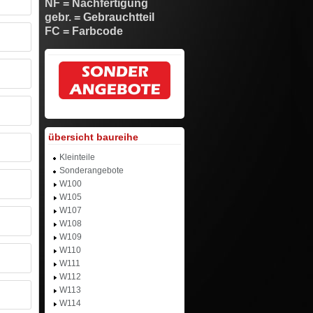
NF = Nachfertigung
gebr. = Gebrauchtteil
FC = Farbcode
übersicht baureihe
Kleinteile
Sonderangebote
W100
W105
W107
W108
W109
W110
W111
W112
W113
W114