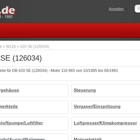
Anmelden
te
»
W126
»
420 SE (126034)
 SE (126034)
teile für DB 420 SE (126034) - Motor 116 965 von 10/1985 bis 06/1991
rgehäuse
Steuerung
werkteile
Vergaser/Einspritzung
stoffpumpe/Luftfilter
Luftpresser/Klimakompressor
rohr/Auspuffkrümmer
Motorelektrik