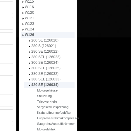
W115
W116
W120
W121
W123
W124
W126
260 SE (126020)
280 S (126021)
280 SE (126022)
280 SEL (126023)
300 SE (126024)
300 SEL (126025)
380 SE (126032)
380 SEL (126033)
420 SE (126034)
Motorgehäuse
Steuerung
Triebwerkteile
Vergaser/Einspritzung
Kraftstoffpumpe/Luftfilter
Luftpresser/Klimakompressor
Saugrohr/Auspuffkrümmer
Motorelektrik