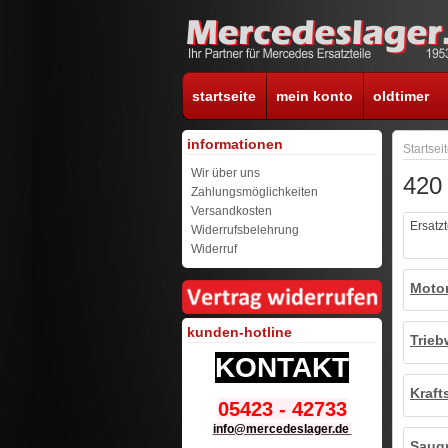
startseite
mein konto
oldtimer
informationen
Startsei
Wir über uns
420
Zahlungsmöglichkeiten
Versandkosten
Ersatz
Widerrufsbelehrung
Widerruf
Moto
kunden-hotline
Trieb
KONTAKT
Kraft
05423 - 42733
info@mercedeslager.de
Saug