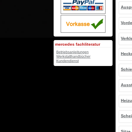
Ausp
Vord
Verkl
mercedes fachliteratur
Betriebsanleitungen
Heck
Werkstatthandbücher
Kundendienst
Schi
Auss
Heiz
Schei
Sitze