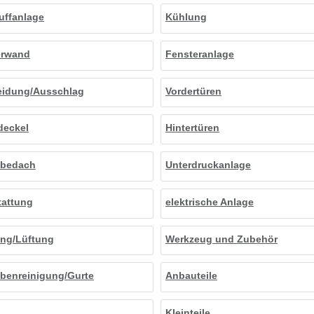
uffanlage
Kühlung
erwand
Fensteranlage
eidung/Ausschlag
Vordertüren
deckel
Hintertüren
ebedach
Unterdruckanlage
tattung
elektrische Anlage
ung/Lüftung
Werkzeug und Zubehör
benreinigung/Gurte
Anbauteile
Kleinteile