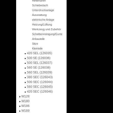
Hintertüren
Schiebedach
Unterdruckanlage
Ausstattung
elektrische Anlage
Heizung/Lüftung
Werkzeug und Zubehör
Scheibenreinigung/Gurte
Anbauteile
Sitze
Kleinteile
420 SEL (126035)
500 SE (126036)
500 SEL (126037)
560 SE (126038)
560 SEL (126039)
380 SEC (126043)
500 SEC (126044)
560 SEC (126045)
420 SEC (126046)
W128
W180
W186
W189