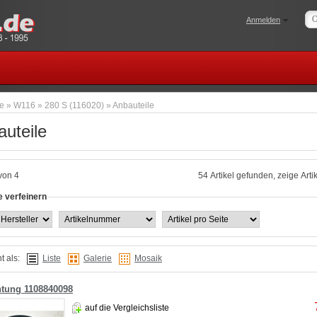
Anmelden
te
»
W116
»
280 S (116020)
»
Anbauteile
uteile
von 4
54 Artikel gefunden, zeige Artik
 verfeinern
t als:
Liste
Galerie
Mosaik
tung 1108840098
auf die Vergleichsliste