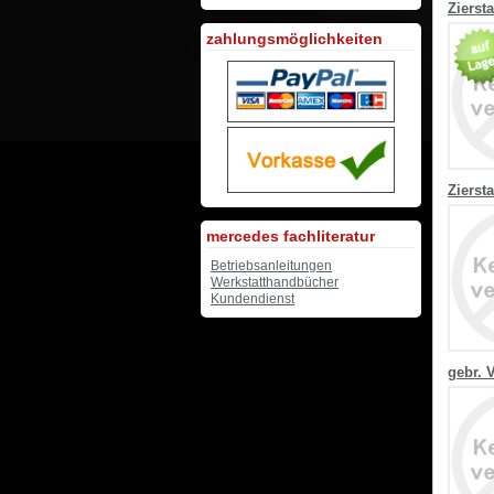
Zierst
zahlungsmöglichkeiten
Zierst
mercedes fachliteratur
Betriebsanleitungen
Werkstatthandbücher
Kundendienst
gebr. 