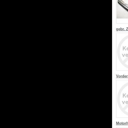
gebr. 
Vorder
Motor