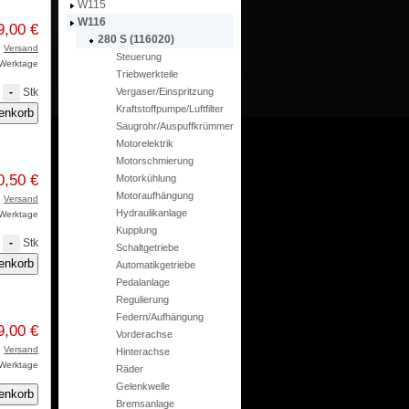
W115
W116
9,00 €
280 S (116020)
.
Versand
Steuerung
3 Werktage
Triebwerkteile
Stk
Vergaser/Einspritzung
-
Kraftstoffpumpe/Luftfilter
Saugrohr/Auspuffkrümmer
Motorelektrik
Motorschmierung
0,50 €
Motorkühlung
Motoraufhängung
.
Versand
Hydraulikanlage
3 Werktage
Kupplung
Stk
-
Schaltgetriebe
Automatikgetriebe
Pedalanlage
Regulierung
Federn/Aufhängung
9,00 €
Vorderachse
.
Versand
Hinterachse
3 Werktage
Räder
Gelenkwelle
Bremsanlage