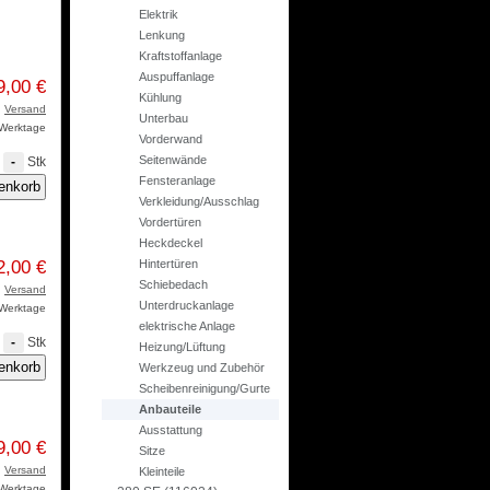
Elektrik
Lenkung
Kraftstoffanlage
Auspuffanlage
9,00 €
Kühlung
.
Versand
Unterbau
3 Werktage
Vorderwand
Seitenwände
Stk
-
Fensteranlage
Verkleidung/Ausschlag
Vordertüren
Heckdeckel
Hintertüren
2,00 €
Schiebedach
.
Versand
Unterdruckanlage
3 Werktage
elektrische Anlage
Stk
-
Heizung/Lüftung
Werkzeug und Zubehör
Scheibenreinigung/Gurte
Anbauteile
Ausstattung
9,00 €
Sitze
.
Versand
Kleinteile
3 Werktage