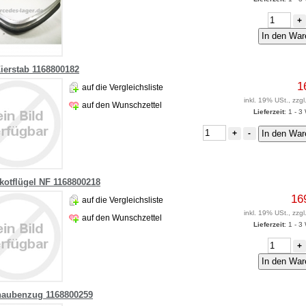
+
Zierstab 1168800182
1
auf die Vergleichsliste
inkl. 19% USt., zzgl
auf den Wunschzettel
Lieferzeit
: 1 - 
+
-
kotflügel NF 1168800218
16
auf die Vergleichsliste
inkl. 19% USt., zzgl
auf den Wunschzettel
Lieferzeit
: 1 - 
+
haubenzug 1168800259