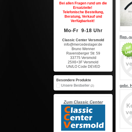
Bei allen Fragen rund um die
Ersatzteile!
Telefonische Bestellung,
Beratung, Verkauf und
Verfügbarkeit!
Mo-Fr 9-18 Uhr
Rep.-s
Classic Center Versmold
info@mercedeslager.de
Bruno Wenner
Ravensberger Str. 59
33775 Versmold
25X6+3F Versmold
UN/LO Code DEVED
Besondere Produkte
Unsere Bestseller
gebr. 
(2)
Zum Classic Center