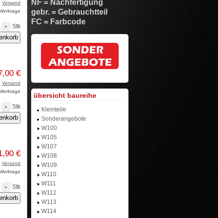
NF = Nachfertigung
.
Versand
gebr. = Gebrauchtteil
3 Werktage
FC = Farbcode
Stk
-
7,00 €
.
Versand
3 Werktage
übersicht baureihe
Stk
-
Kleinteile
Sonderangebote
W100
W105
W107
1,90 €
W108
.
Versand
W109
3 Werktage
W110
W111
Stk
-
W112
W113
W114