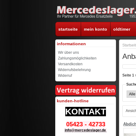
startseite
mein konto
oldtimer
informationen
Startsei
Wir über uns
Anba
Zahlungsmöglichkeiten
Versandkosten
Widerrufsbelehrung
Seite 1
Widerruf
Suche
kunden-hotline
KONTAKT
Ansich
05423 - 42733
Abdich
info@mercedeslager.de