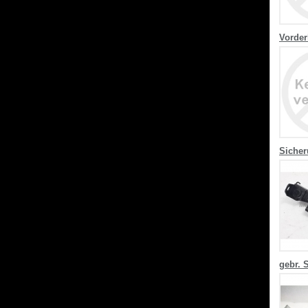
Vorder
Siche
gebr. 