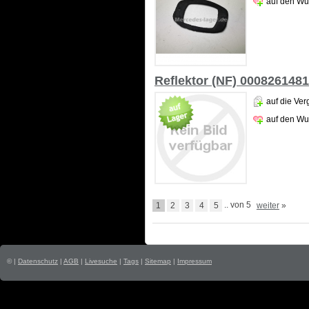
auf den Wu
Reflektor (NF) 0008261481
auf die Ver
auf den Wu
1
2
3
4
5
.. von 5
weiter
»
© |
Datenschutz
|
AGB
|
Livesuche
|
Tags
|
Sitemap
|
Impressum