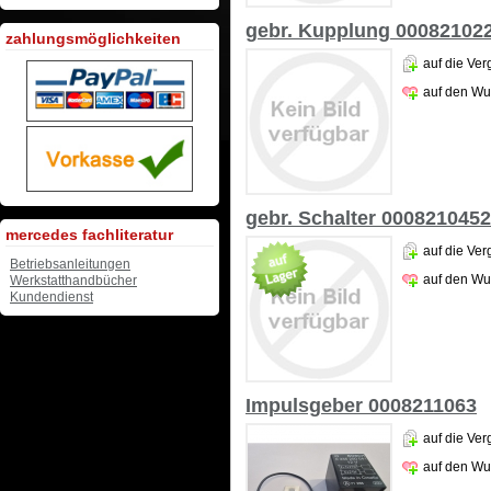
gebr. Kupplung 00082102
zahlungsmöglichkeiten
auf die Ver
auf den Wu
gebr. Schalter 0008210452
mercedes fachliteratur
auf die Ver
Betriebsanleitungen
auf den Wu
Werkstatthandbücher
Kundendienst
Impulsgeber 0008211063
auf die Ver
auf den Wu