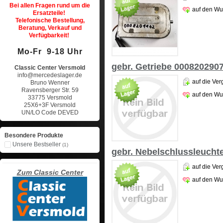
Bei allen Fragen rund um die
auf den Wu
Ersatzteile!
Telefonische Bestellung,
Beratung, Verkauf und
Verfügbarkeit!
Mo-Fr 9-18 Uhr
gebr. Getriebe 000820290
Classic Center Versmold
info@mercedeslager.de
auf die Ver
Bruno Wenner
Ravensberger Str. 59
auf den Wu
33775 Versmold
25X6+3F Versmold
UN/LO Code DEVED
Besondere Produkte
Unsere Bestseller
(1)
gebr. Nebelschlussleucht
auf die Ver
Zum Classic Center
auf den Wu