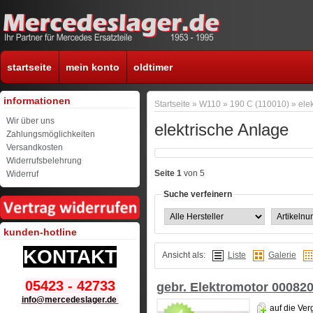
startseite
mein konto
oldtimer
informationen
Startseite
»
W110
»
190 C (110010)
»
ele
Wir über uns
elektrische Anlage
Zahlungsmöglichkeiten
Versandkosten
Widerrufsbelehrung
Seite 1
von 5
Widerruf
Suche verfeinern
kunden-hotline
KONTAKT
Ansicht als:
Liste
Galerie
05423 - 42733
gebr. Elektromotor 00082
info@mercedeslager.de
auf die Ver