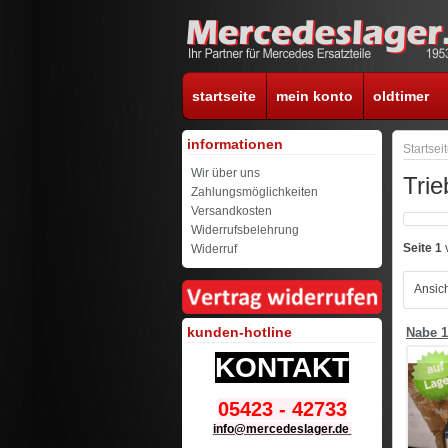
startseite
mein konto
oldtimer
informationen
Startsei
Wir über uns
Trie
Zahlungsmöglichkeiten
Versandkosten
Widerrufsbelehrung
Seite 1
Widerruf
Ansich
kunden-hotline
Nabe 1
KONTAKT
05423 - 42733
info@mercedeslager.de