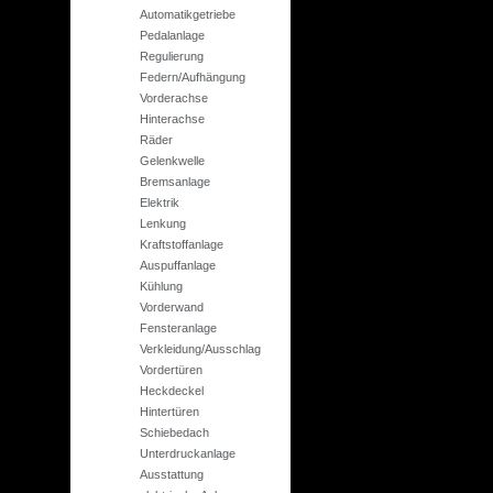
Automatikgetriebe
Pedalanlage
Regulierung
Federn/Aufhängung
Vorderachse
Hinterachse
Räder
Gelenkwelle
Bremsanlage
Elektrik
Lenkung
Kraftstoffanlage
Auspuffanlage
Kühlung
Vorderwand
Fensteranlage
Verkleidung/Ausschlag
Vordertüren
Heckdeckel
Hintertüren
Schiebedach
Unterdruckanlage
Ausstattung