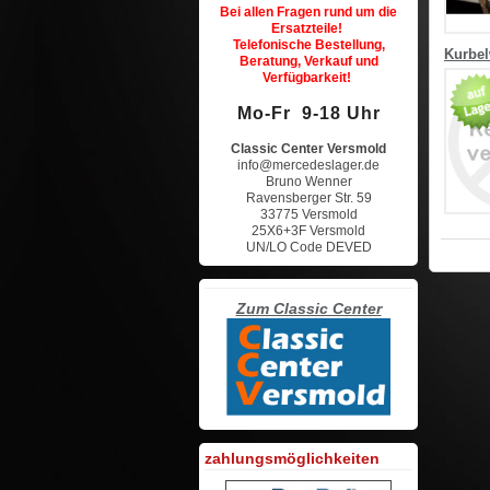
Bei allen Fragen rund um die
Ersatzteile!
Telefonische Bestellung,
Kurbel
Beratung, Verkauf und
Verfügbarkeit!
Mo-Fr 9-18 Uhr
Classic Center Versmold
info@mercedeslager.de
Bruno Wenner
Ravensberger Str. 59
33775 Versmold
25X6+3F Versmold
UN/LO Code DEVED
Zum Classic Center
zahlungsmöglichkeiten