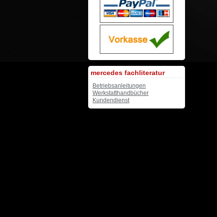
mercedes fachliteratur
Betriebsanleitungen
Werkstatthandbücher
Kundendienst