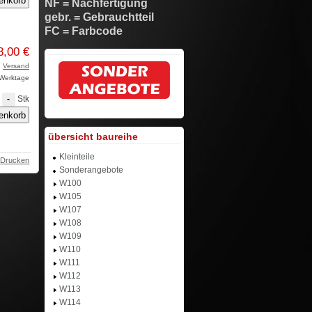
NF = Nachfertigung
gebr. = Gebrauchtteil
FC = Farbcode
8,00 €
.
Versand
3 Werktage
Stk
-
übersicht baureihe
Kleinteile
Drucken
Sonderangebote
W100
W105
W107
W108
W109
W110
W111
W112
W113
W114