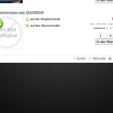
wellenlager-satz 6010300540
auf die Vergleichsliste
inkl. 19% USt., zzgl
auf den Wunschzettel
Lieferzeit
: 1 - 
+
Zurück
Nach oben