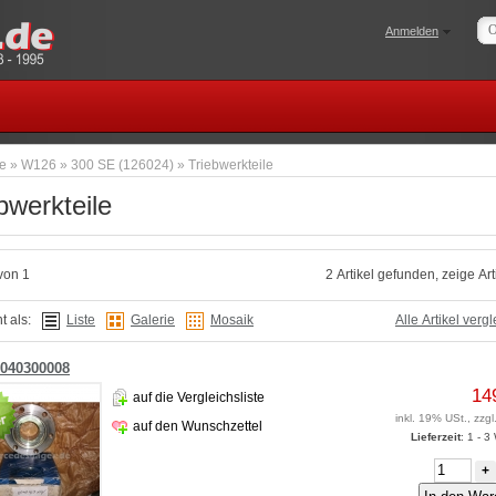
Anmelden
te
»
W126
»
300 SE (126024)
»
Triebwerkteile
bwerkteile
von 1
2 Artikel gefunden, zeige Arti
t als:
Liste
Galerie
Mosaik
Alle Artikel verg
040300008
14
auf die Vergleichsliste
inkl. 19% USt., zzgl
auf den Wunschzettel
Lieferzeit
: 1 - 
+