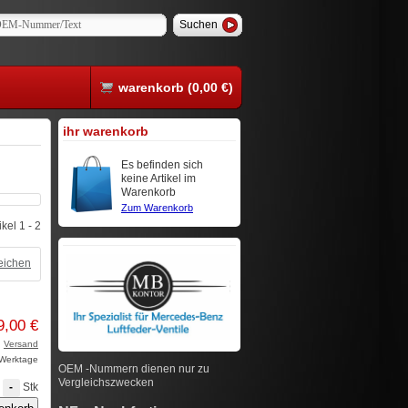
warenkorb (0,00 €)
ihr warenkorb
Es befinden sich
keine Artikel im
Warenkorb
Zum Warenkorb
kel 1 - 2
leichen
9,00 €
.
Versand
3 Werktage
OEM -Nummern dienen nur zu
Vergleichszwecken
Stk
-