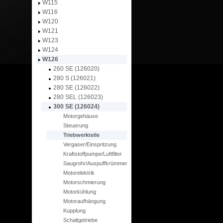
W115
W116
W120
W121
W123
W124
W126
260 SE (126020)
280 S (126021)
280 SE (126022)
280 SEL (126023)
300 SE (126024)
Motorgehäuse
Steuerung
Triebwerkteile
Vergaser/Einspritzung
Kraftstoffpumpe/Luftfilter
Saugrohr/Auspuffkrümmer
Motorelektrik
Motorschmierung
Motorkühlung
Motoraufhängung
Kupplung
Schaltgetriebe