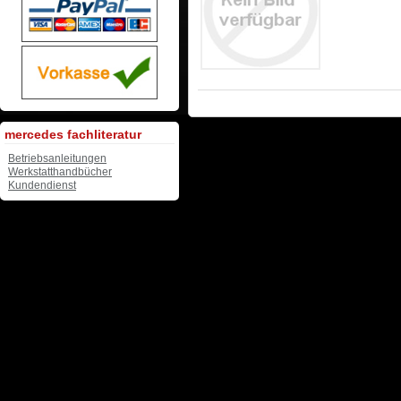
mercedes fachliteratur
Betriebsanleitungen
Werkstatthandbücher
Kundendienst