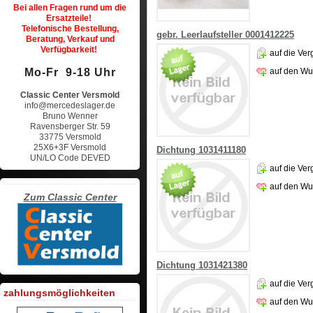
Bei allen Fragen rund um die
Ersatzteile!
Telefonische Bestellung,
gebr. Leerlaufsteller 0001412225
Beratung, Verkauf und
Verfügbarkeit!
auf die Ver
auf den Wu
Mo-Fr 9-18 Uhr
Classic Center Versmold
info@mercedeslager.de
Bruno Wenner
Ravensberger Str. 59
33775 Versmold
25X6+3F Versmold
Dichtung 1031411180
UN/LO Code DEVED
auf die Ver
auf den Wu
Zum Classic Center
Dichtung 1031421380
auf die Ver
zahlungsmöglichkeiten
auf den Wu