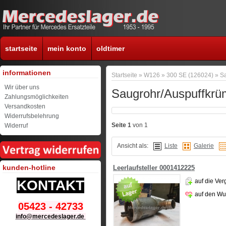
startseite
mein konto
oldtimer
informationen
Startseite
»
W126
»
300 SE (126024)
»
S
Wir über uns
Saugrohr/Auspuffkr
Zahlungsmöglichkeiten
Versandkosten
Widerrufsbelehrung
Seite 1
von 1
Widerruf
Ansicht als:
Liste
Galerie
kunden-hotline
Leerlaufsteller 0001412225
auf die Ver
KONTAKT
auf den Wu
05423 - 42733
info@mercedeslager.de